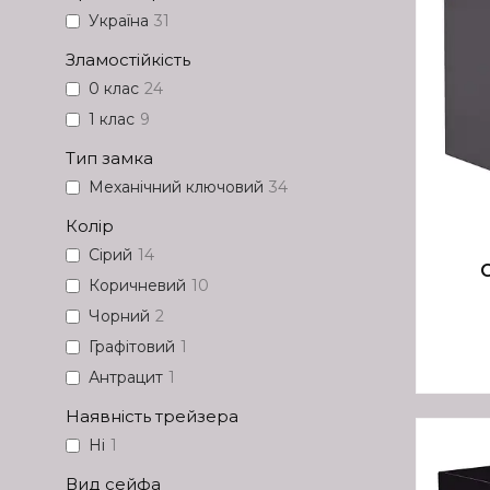
Україна
31
Зламостійкість
0 клас
24
1 клас
9
Тип замка
Механічний ключовий
34
Колір
Сірий
14
Коричневий
10
Чорний
2
Графітовий
1
Антрацит
1
Наявність трейзера
Ні
1
Вид сейфа