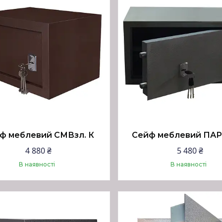
ф меблевий СМВзл. К
Сейф меблевий ПАРІ
4 880 ₴
5 480 ₴
В наявності
В наявності
Купити
Купити