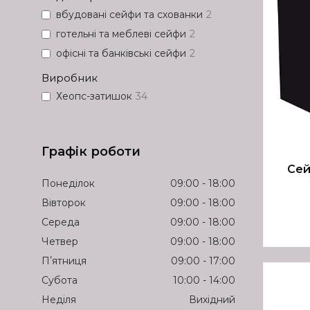
вбудовані сейфи та схованки
2
готельні та меблеві сейфи
2
офісні та банківські сейфи
2
Виробник
Хеопс-затишок
34
Графік роботи
Сей
Понеділок
09:00
18:00
Вівторок
09:00
18:00
Середа
09:00
18:00
Четвер
09:00
18:00
Пʼятниця
09:00
17:00
Субота
10:00
14:00
Неділя
Вихідний