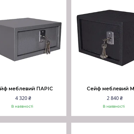
йф меблевий ПАРІС
Сейф меблевий М
4 320 ₴
2 840 ₴
В наявності
В наявності
Купити
Купити