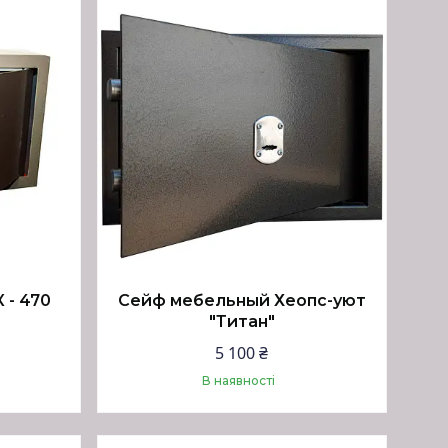
 - 470
Сейф мебельный Хеопс-уют
"Титан"
5 100 ₴
В наявності
Купити