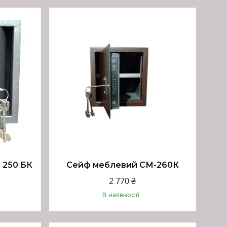
Купити
 250 БК
Сейф меблевий СМ-260К
2 770 ₴
В наявності
Купити