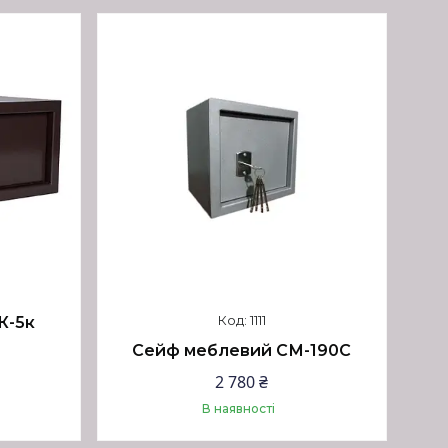
1111
К-5к
Сейф меблевий СМ-190С
2 780 ₴
В наявності