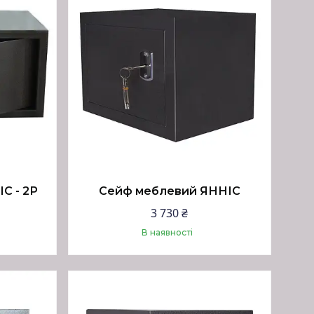
С - 2Р
Сейф меблевий ЯННІС
3 730 ₴
В наявності
Купити