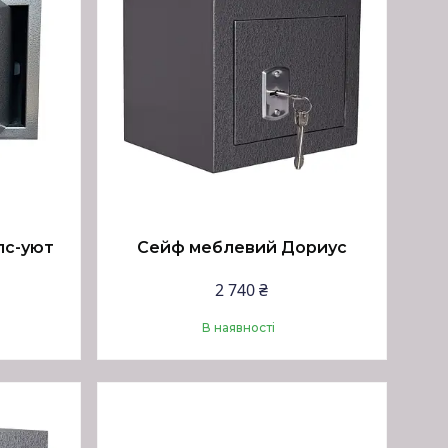
пс-уют
Сейф меблевий Дориус
2 740 ₴
В наявності
Купити