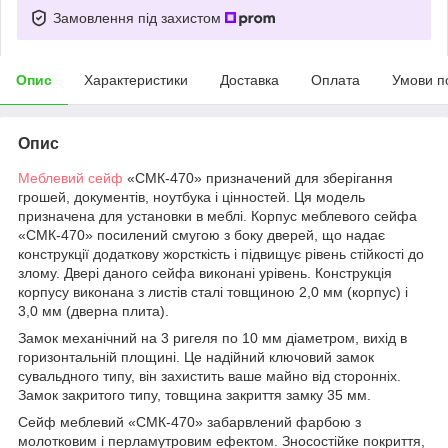
Замовлення під захистом
Опис
Характеристики
Доставка
Оплата
Умови п
Опис
Меблевий сейф
«СМК-470» призначений для зберігання
грошей, документів, ноутбука і цінностей. Ця модель
призначена для установки в меблі. Корпус меблевого сейфа
«СМК-470» посилений смугою з боку дверей, що надає
конструкції додаткову жорсткість і підвищує рівень стійкості до
злому. Двері даного сейфа виконані урівень. Конструкція
корпусу виконана з листів сталі товщиною 2,0 мм (корпус) і
3,0 мм (дверна плита).
Замок механічний на 3 ригеля по 10 мм діаметром, вихід в
горизонтальній площині. Це надійний ключовий замок
сувальдного типу, він захистить ваше майно від сторонніх.
Замок закритого типу, товщина закриття замку 35 мм.
Сейф меблевий «СМК-470» забарвлений фарбою з
молотковим і перламутровим ефектом. Зносостійке покриття,