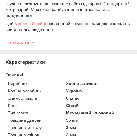
зручне в експлуатації, захищає сейф від корозії. Стандартний
колір: сірий. Можливе фарбування в інші кольори за
погодженням.
Цей
меблевий сейф
оснащений знімною полицею, яка ділить
сейф на два відділення.
Приховати
Характеристики
Основні
Виробник
Хеопс-затишок
Країна виробник
Україна
Зламостійкість
0 клас
Колір
Сірий
Тип замка
Механічний ключовий
Товщина дверей
35 мм
Товщина металу
3 мм
Товщина стінок
2 мм