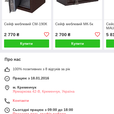
Сейф меблевий СМ-190К
Сейф меблевий МК-5к
Сейф
MAU
2 770
2 700
5 8
₴
₴
Купити
Купити
Про нас
100% позитивних з 8 відгуків за рік
Працює з 18.01.2016
м. Кременчук
Ярмаркова 42-В, Кременчук, Україна
Контакти
Сьогодні працює з 09:00 до 18:00
Показати весь графік роботи