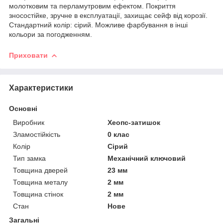
молотковим та перламутровим ефектом. Покриття
зносостійке, зручне в експлуатації, захищає сейф від корозії.
Стандартний колір: сірий. Можливе фарбування в інші
кольори за погодженням.
Приховати
Характеристики
Основні
Виробник
Хеопс-затишок
Зламостійкість
0 клас
Колір
Сірий
Тип замка
Механічний ключовий
Товщина дверей
23 мм
Товщина металу
2 мм
Товщина стінок
2 мм
Стан
Нове
Загальні