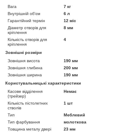
Вага
7 кг
Внутрішній об'єм
6 л
Гарантійний термін
12 міс
Діаметр отворів для
8 мм
кріплення
Кількість отворів для
4
кріплення
Зовнішні розміри
Зовнішня висота
190 мм
Зовнішня глибина
200 мм
Зовнішня ширина
190 мм
Користувальницькі характеристики
Касове відділення
Немає
(трейзер)
Кількість пістолетних
1 шт
стволів
Тип
Меблевий
Тип фарбування
молоткова
Товщина металу двері
23 мм