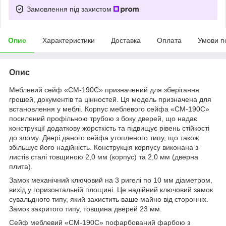
Замовлення під захистом
Опис
Характеристики
Доставка
Оплата
Умови п
Опис
Меблевий сейф «СМ-190С» призначений для зберігання
грошей, документів та цінностей. Ця модель призначена для
встановлення у меблі. Корпус меблевого сейфа «СМ-190С»
посилений профільною трубою з боку дверей, що надає
конструкції додаткову жорсткість та підвищує рівень стійкості
до злому. Двері даного сейфа утопленого типу, що також
збільшує його надійність. Конструкція корпусу виконана з
листів сталі товщиною 2,0 мм (корпус) та 2,0 мм (дверна
плита).
Замок механічний ключовий на 3 ригелі по 10 мм діаметром,
вихід у горизонтальній площині. Це надійний ключовий замок
сувальдного типу, який захистить ваше майно від сторонніх.
Замок закритого типу, товщина дверей 23 мм.
Сейф меблевий «СМ-190С» пофарбований фарбою з