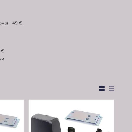
на) – 49 €
 €
ки