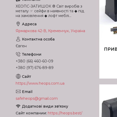
ХЕОПС-ЗАТИШОК ® Світ виробів з
металу ☞ сейфи в наявності та ◆ під
на замовлення ◆ лофт меблі...
Ярмаркова 42-В, Кременчук, Україна
Євген
ПРИВ
+380 (66) 460-60-09
+380 (97) 676-89-89
https://www.heops.com.ua
safeheops@gmail.com
Сайт компании
https://heops.best/