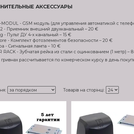
НИТЕЛЬНЫЕ АКСЕССУАРЫ
MODUL - GSM модуль (для управления автоматикой с телефо
2 - Приемник внешний двухканальный – 20 €
og - Пульт ДУ 4-х канальный – 15 €
ore - Комплект фотоэлементов безопасности – 20 €
a - Сигнальная лампа – 10 €
 RACK - Зубчатая рейка из стали с оцинкованием (1 метр) – 8
 в гривнах рассчитывается по комерческом курсу в день покуп