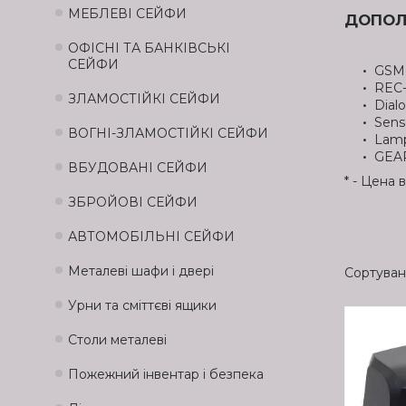
МЕБЛЕВІ СЕЙФИ
ДОПОЛ
ОФІСНІ ТА БАНКІВСЬКІ
СЕЙФИ
GSM-
REC-
ЗЛАМОСТІЙКІ СЕЙФИ
Dial
Sens
ВОГНІ-ЗЛАМОСТІЙКІ СЕЙФИ
Lamp
GEAR
ВБУДОВАНІ СЕЙФИ
* - Цена
ЗБРОЙОВІ СЕЙФИ
АВТОМОБІЛЬНІ СЕЙФИ
Металеві шафи і двері
Урни та сміттєві ящики
Столи металеві
Пожежний інвентар і безпека