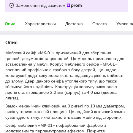
Замовлення під захистом
Опис
Характеристики
Доставка
Оплата
Умови п
Опис
Меблевий сейф «МК-01» призначений для зберігання
грошей, документів та цінностей. Ця модель призначена для
встановлення у меблі. Корпус меблевого сейфа «МК-01»
посилений профільною трубою з боку дверей, що надає
конструкції додаткову жорсткість та підвищує рівень стійкості
до злому. Двері даного сейфа утопленого типу, що також
збільшує його надійність. Конструкція корпусу виконана з
листів сталі товщиною 2,0 мм (корпус) та 4,0 мм (дверна
плита).
Замок механічний ключовий на 3 ригелі по 10 мм діаметром,
вихід у горизонтальній площині. Це надійний ключовий замок
сувальдного типу, який захистить ваше майно від сторонніх.
Сейф меблевий «МК-01» пофарбований фарбою з
молотковим та перламутровим ефектом. Покриття