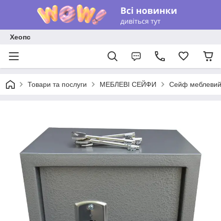
Хеопс
Товари та послуги
МЕБЛЕВІ СЕЙФИ
Сейф меблевий