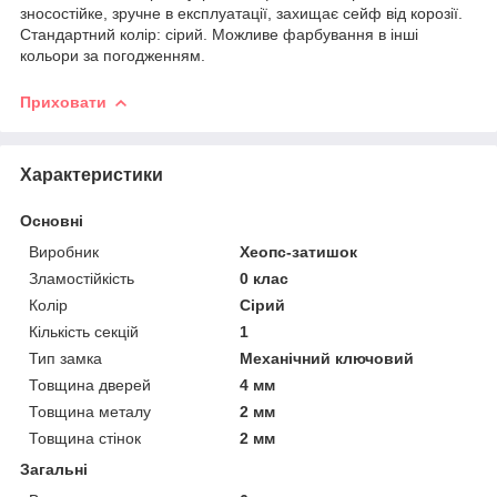
зносостійке, зручне в експлуатації, захищає сейф від корозії.
Стандартний колір: сірий. Можливе фарбування в інші
кольори за погодженням.
Приховати
Характеристики
Основні
Виробник
Хеопс-затишок
Зламостійкість
0 клас
Колір
Сірий
Кількість секцій
1
Тип замка
Механічний ключовий
Товщина дверей
4 мм
Товщина металу
2 мм
Товщина стінок
2 мм
Загальні