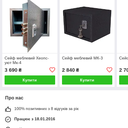
Сейф меблевий Хеопс-
Сейф меблевий МК-3
Сей
уют Мк-4
3 690
2 840
2 7
₴
₴
Купити
Купити
Про нас
100% позитивних з 8 відгуків за рік
Працює з 18.01.2016