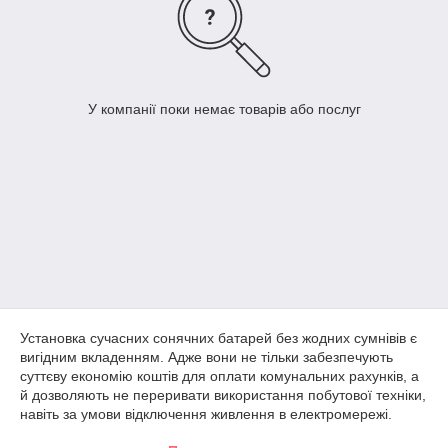
У компанії поки немає товарів або послуг
Установка сучасних сонячних батарей без жодних сумнівів є
вигідним вкладенням. Адже вони не тільки забезпечують
суттєву економію коштів для оплати комунальних рахунків, а
й дозволяють не переривати використання побутової техніки,
навіть за умови відключення живлення в електромережі.
Сонячні батареї ціну в нашій країні часто мають велику.