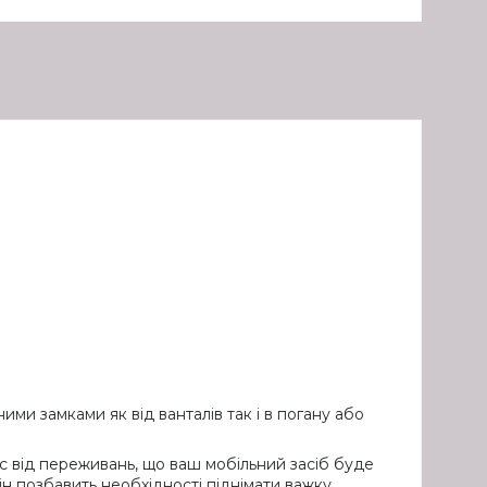
ми замками як від ванталів так і в погану або
Вас від переживань, що ваш мобільний засіб буде
н позбавить необхідності піднімати важку