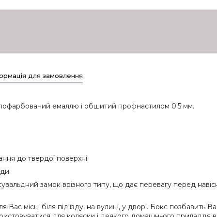
ормація для замовлення
, пофарбований емаллю і обшитий профнастилом 0.5 мм.
ання до твердої поверхні.
ди.
вальдний замок врізного типу, що дає перевагу перед навісни
 Вас місці біля під'їзду, на вулиці, у дворі. Бокс позбавить 
ористовуватися для коляски і деякого домашнього приладдя ві