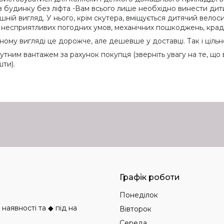
в будинку без ліфта -Вам всього лише необхідно винести дити
ній вигляд. У нього, крім скутера, вміщується дитячий велоси
д несприятливих погодних умов, механічних пошкоджень, крад
ому вигляді це дорожче, але дешевше у доставці. Так і цільн
ним вантажем за рахунок покупця (зверніть увагу на те, що 
ти).
Графік роботи
Понеділок
аявності та ◆ під на
Вівторок
Середа