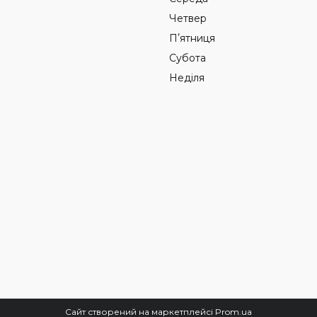
Четвер
Пʼятниця
Субота
Неділя
Сайт створений на маркетплейсі
Prom.ua