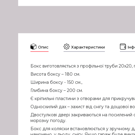
Опис
Характеристики
Інф
Бокс виготовляється з профільної труби 20х20
Висота боксу – 180 см.
Ширина боксу - 150 см.,
Глибина боксу – 200 см.
Є кріпильні пластини з отворами для прикручув
Односхилий дах – захист від снігу та дощової во
Двостулкові двері закриваються на посилений су
морозну погоду.
Бокс для коляски встановлюється у зручному для
намочено, у льоду, снігу. Якщо гараж буде вик