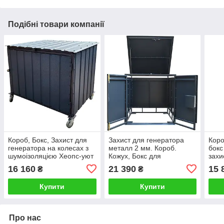
Подібні товари компанії
Короб, Бокс, Захист для
Захист для генератора
Коро
генератора на колесах з
металл 2 мм. Короб.
бокс
шумоізоляцією Хеопс-уют
Кожух, Бокс для
захи
№44-К
генератора Хеопс-
шумо
16 160
21 390
15 
₴
₴
Затишок №5
№4
Купити
Купити
Про нас