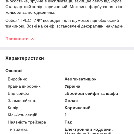
зносостійке, зручне в експлуатації, захищає сейф від корозії.
Стандартний колір: коричневий. Можливе фарбування в інші
кольори за погодженням.
Сейф "ПРЕСТИЖ" всередині для шумоізоляції обклеєний
тканиною. Зовні на сейфі встановлені декоративні накладки.
Приховати
Характеристики
Основні
Виробник
Хеопс-затишок
Країна виробник
Україна
Вид сейфа
збройові сейфи та шафи
Зламостійкість
2 клас
Колір
Коричневий
Кількість секцій
1
Наявність трейзера
Так
Тип замка
Електронний кодовий,
Механічний ключовий