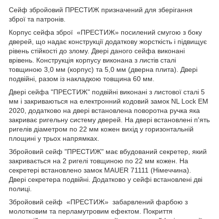
Сейф збройовий ПРЕСТИЖ призначений для зберігання
зброї та патронів.
Корпус сейфа зброї «ПРЕСТИЖ» посилений смугою з боку
дверей, що надає конструкції додаткову жорсткість і підвищує
рівень стійкості до злому. Двері даного сейфа виконані
врівень. Конструкція корпусу виконана з листів сталі
товщиною 3,0 мм (корпус) та 5,0 мм (дверна плита). Двері
подвійні, разом із накладкою товщина 60 мм.
Двері сейфа "ПРЕСТИЖ" подвійні виконані з листової сталі 5
мм і закриваються на електронний кодовий замок NL Lock EM
2020, додатково на двері встановлена поворотна ручка яка
закриває ригельну систему дверей. На двері встановлені п'ять
ригелів діаметром по 22 мм кожен вихід у горизонтальній
площині у трьох напрямках.
Збройовий сейф "ПРЕСТИЖ" має вбудований секретер, який
закривається на 2 ригелі товщиною по 22 мм кожен. На
секретері встановлено замок MAUER 71111 (Німеччина).
Двері секретера подвійні. Додатково у сейфі встановлені дві
полиці.
Збройовий сейф «ПРЕСТИЖ» забарвлений фарбою з
молотковим та перламутровим ефектом. Покриття