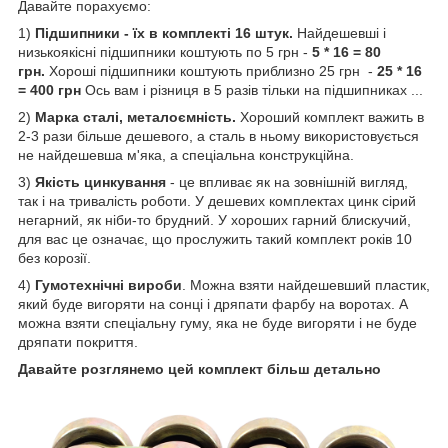
Давайте порахуємо:
1)
Підшипники - їх в комплекті 16 штук.
Найдешевші і
низькоякісні підшипники коштують по 5 грн -
5 * 16 = 80
грн.
Хороші підшипники коштують приблизно 25 грн -
25 * 16
= 400 грн
Ось вам і різниця в 5 разів тільки на підшипниках ...
2)
Марка сталі, металоємність.
Хороший комплект важить в
2-3 рази більше дешевого, а сталь в ньому використовується
не найдешевша м'яка, а спеціальна конструкційна.
3)
Якість цинкування
- це впливає як на зовнішній вигляд,
так і на тривалість роботи. У дешевих комплектах цинк сірий
негарний, як ніби-то брудний. У хороших гарний блискучий,
для вас це означає, що прослужить такий комплект років 10
без корозії.
4)
Гумотехнічні вироби
. Можна взяти найдешевший пластик,
який буде вигоряти на сонці і дряпати фарбу на воротах. А
можна взяти спеціальну гуму, яка не буде вигоряти і не буде
дряпати покриття.
Давайте розглянемо цей комплект більш детально