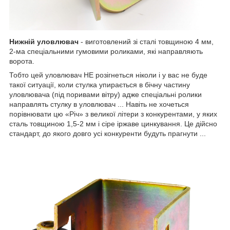
Нижній уловлювач
- виготовлений зі сталі товщиною 4 мм,
2-ма спеціальними гумовими роликами, які направляють
ворота.
Тобто цей уловлювач НЕ розігнеться ніколи і у вас не буде
такої ситуації, коли стулка упирається в бічну частину
уловлювача (під поривами вітру) адже спеціальні ролики
направлять стулку в уловлювач ... Навіть не хочеться
порівнювати цю «Річ» з великої літери з конкурентами, у яких
сталь товщиною 1,5-2 мм і сіре іржаве цинкування. Це дійсно
стандарт, до якого довго усі конкуренти будуть прагнути ...