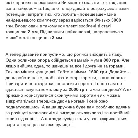
як їх правильно економити Ви можете сказати - як так, адже
вона найдорожча.Так, але тепер давайте розрахуємо з вами
потенційні витрати тих, хто любить «подешевше» Ціна
найдешевшого комплекту зараз варіюється близько
3000
грн.
Вловлювачі в такому комплекті зроблені зі сталі
товщиною
2 мм
, Підшипники найдешевші, направляюча з
м'якої сталі товщиною
3 мм
.
А тепер давайте припустимо, що ролики виходять з ладу.
Одна роликова опора обійдеться вам мінімум в
800 грн
, Але
якщо вийшла одна, то швидше за все і друга не за горами.
Так що міняти краще дві. Тобто мінімум
1600 грн
. Додайте -
день роботи на те, щоб зрізати старі каретки, зняти ворота.
Приварити нові каретки і поставити ворота. Тепер вам не
здається покупка комплекту за
2000 грн
такою вигідною? А як
приємно користуватися скрипучими воротами які можна
відкрити тільки впершись двома ногами і серйозно
поднатужившись. А ваша дружина буде вам особливо вдячна
за розігнуті уловлювачі які виглядають жахливо і за постійний
скрип від воріт ... А погляди сусідів коли у вас відкриваються
ворота і про це знає вся вулиця ...