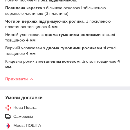
Посилена каретка
з більшою основою і збільшеною
верхньою частиною (3 пластини)
Чотири верхніх підтримуючих ролика
, З посиленою
пластиною товщиною
4 мм
.
Нижній уловлювач
з двома гумовими роликами
зі сталі
товщиною
4 мм
Верхній уловлювач
з двома гумовими роликами
зі сталі
товщиною
4 мм
Кінцевий ролик з
металевим колесом
, Зі сталі товщиною
4
мм.
Приховати
Умови доставки
Нова Пошта
Самовивіз
Meest ПОШТА