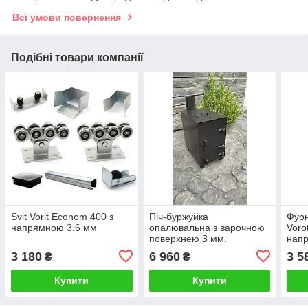
Всі умови повернення
Подібні товари компанії
Svit Vorit Econom 400 з
Піч-буржуйка
Фурн
напрямною 3.6 мм
опалювальна з варочною
Voro
поверхнею 3 мм.
нап
3 180
6 960
3 5
₴
₴
Купити
Купити