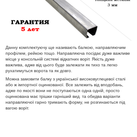
Данну комплектуючу ще називають балкою, направляючим
профілем, рейкою тощо. Направляюча посідає дуже важливе
місце у консольній системі відкатних воріт. Якість дуже
важлива, адже від цього буде залежати як тихо та легко
рухатимуться ворота та як довго.
Можна замовити балку з української високовуглецевої сталі
або ж імпортної оцинкованої. Все залежить від вподобань,
адже по якості вони не поступаються одна одній, просто
оцинкована має трішки гарніший вид. та обидва варіанти
направляючої гарно тримають форму, не розгинаються під
вагою воріт.