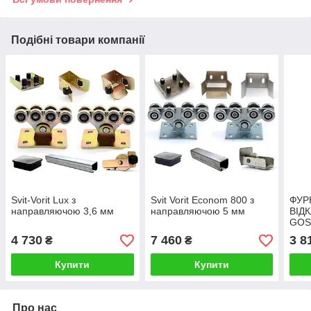
Подібні товари компанії
Svit-Vorit Lux з
Svit Vorit Econom 800 з
ФУР
направляючою 3,6 мм
направляючою 5 мм
ВІДК
GOS
ПІД
4 730
7 460
3 8
₴
₴
Купити
Купити
Про нас