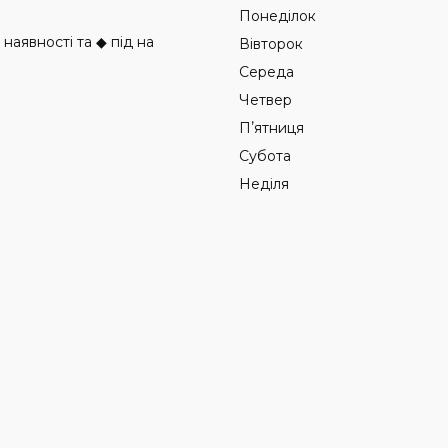
Понеділок
аявності та ◆ під на
Вівторок
Середа
Четвер
Пʼятниця
Субота
Неділя