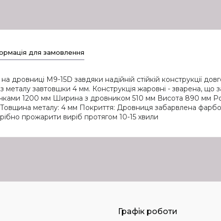
ормація для замовлення
 на дровниці M9-15D завдяки надійній стійкій конструкції до
металу завтовшки 4 мм. Конструкція жаровні - зварена, що заб
ручками 1200 мм Ширина з дровником 510 мм Висота 890 мм 
 шт. Товщина металу: 4 мм Покриття: Дровниця забарвлена фарб
ібно прожарити виріб протягом 10-15 хвили
Графік роботи