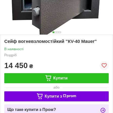
Сейф вогневзломостiйкий "КV-40 Mauer"
В наявності
Роздріб
14 450
₴
Купити
або
Купити з
Що таке купити з Пром?