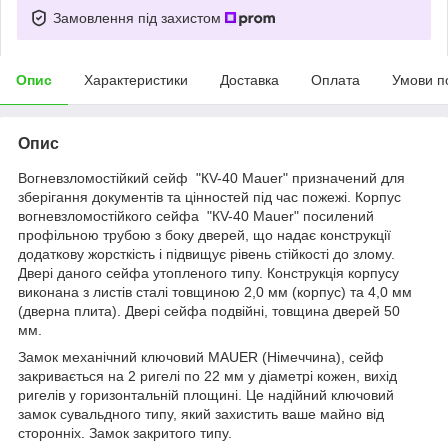
Замовлення під захистом
Опис
Характеристики
Доставка
Оплата
Умови п
Опис
Вогневзломостійкий сейф "КV-40 Mauer" призначений для
зберігання документів та цінностей під час пожежі. Корпус
вогневзломостійкого сейфа "КV-40 Mauer" посилений
профільною трубою з боку дверей, що надає конструкції
додаткову жорсткість і підвищує рівень стійкості до злому.
Двері даного сейфа утопленого типу. Конструкція корпусу
виконана з листів сталі товщиною 2,0 мм (корпус) та 4,0 мм
(дверна плита). Двері сейфа подвійні, товщина дверей 50
мм.
Замок механічний ключовий MAUER (Німеччина), сейф
закривається на 2 ригелі по 22 мм у діаметрі кожен, вихід
ригелів у горизонтальній площині. Це надійний ключовий
замок сувальдного типу, який захистить ваше майно від
сторонніх. Замок закритого типу.