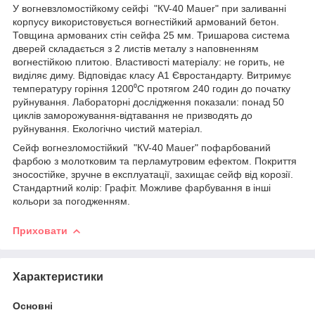
У вогневзломостійкому сейфі "КV-40 Mauer" при заливанні
корпусу використовується вогнестійкий армований бетон.
Товщина армованих стін сейфа 25 мм. Тришарова система
дверей складається з 2 листів металу з наповненням
вогнестійкою плитою. Властивості матеріалу: не горить, не
виділяє диму. Відповідає класу А1 Євростандарту. Витримує
температуру горіння 1200⁰С протягом 240 годин до початку
руйнування. Лабораторні дослідження показали: понад 50
циклів заморожування-відтавання не призводять до
руйнування. Екологічно чистий матеріал.
Сейф вогнезломостійкий "КV-40 Mauer" пофарбований
фарбою з молотковим та перламутровим ефектом. Покриття
зносостійке, зручне в експлуатації, захищає сейф від корозії.
Стандартний колір: Графіт. Можливе фарбування в інші
кольори за погодженням.
Приховати
Характеристики
Основні