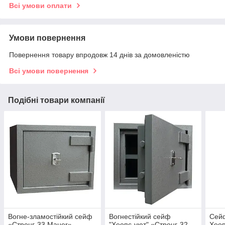
Всі умови оплати
Умови повернення
Повернення товару впродовж 14 днів за домовленістю
Всі умови повернення
Подібні товари компанії
Вогне-зламостійкий сейф
Вогнестійкий сейф
Сейф
«Стронг-33 Mauer»
"Хеопс-уют" «Стронг-32
Хеоп