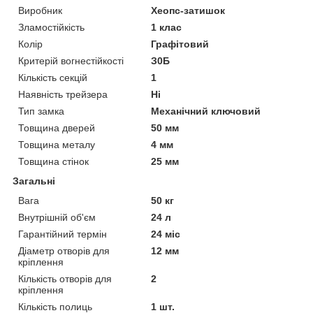
Виробник
Хеопс-затишок
Зламостійкість
1 клас
Колір
Графітовий
Критерій вогнестійкості
З0Б
Кількість секцій
1
Наявність трейзера
Ні
Тип замка
Механічний ключовий
Товщина дверей
50 мм
Товщина металу
4 мм
Товщина стінок
25 мм
Загальні
Вага
50 кг
Внутрішній об'єм
24 л
Гарантійний термін
24 міс
Діаметр отворів для
12 мм
кріплення
Кількість отворів для
2
кріплення
Кількість полиць
1 шт.