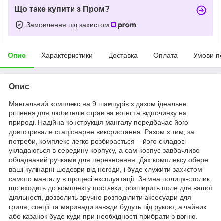
Що таке купити з Пром?
Замовлення під захистом
Опис
Характеристики
Доставка
Оплата
Умови п
Опис
Мангальний комплекс на 9 шампурів з дахом ідеальне
рішення для любителів страв на вогні та відпочинку на
природі. Надійна конструкція мангалу передбачає його
довготривале стаціонарне використання. Разом з тим, за
потреби, комплекс легко розбирається – його складові
укладаються в середину корпусу, а сам корпус завбачливо
обладнаний ручками для перенесення. Дах комплексу обере
ваші кулінарні шедеври від негоди, і буде служити захистом
самого мангалу в процесі експлуатації. Знімна полиця-столик,
що входить до комплекту поставки, розширить поле для вашої
діяльності, дозволить зручно розподілити аксесуари для
гриля, спеції та маринади завжди будуть під рукою, а чайник
або казанок буде куди при необхідності прибрати з вогню.