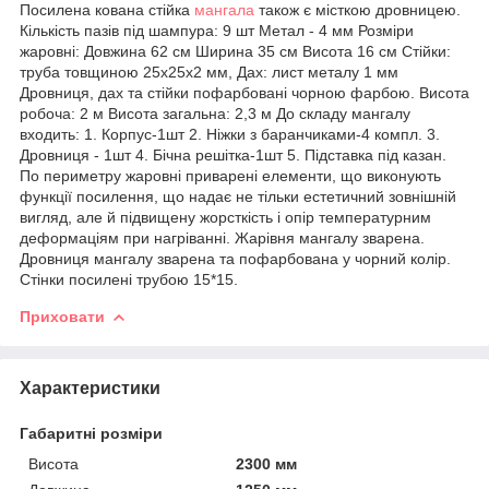
Посилена кована стійка
мангала
також є місткою дровницею.
Кількість пазів під шампура: 9 шт Метал - 4 мм Розміри
жаровні: Довжина 62 см Ширина 35 см Висота 16 см Стійки:
труба товщиною 25х25х2 мм, Дах: лист металу 1 мм
Дровниця, дах та стійки пофарбовані чорною фарбою. Висота
робоча: 2 м Висота загальна: 2,3 м До складу мангалу
входить: 1. Корпус-1шт 2. Ніжки з баранчиками-4 компл. 3.
Дровниця - 1шт 4. Бічна решітка-1шт 5. Підставка під казан.
По периметру жаровні приварені елементи, що виконують
функції посилення, що надає не тільки естетичний зовнішній
вигляд, але й підвищену жорсткість і опір температурним
деформаціям при нагріванні. Жарівня мангалу зварена.
Дровниця мангалу зварена та пофарбована у чорний колір.
Стінки посилені трубою 15*15.
Приховати
Характеристики
Габаритні розміри
Висота
2300 мм