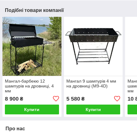
Подібні товари компанії
Мангал-барбекю 12
Мангал 9 шампурів 4 мм
Ман
шампурів на дровниці, 4
на дровниці (М9-4D)
шамп
мм
мм
8 900
5 580
10 
₴
₴
Купити
Купити
Про нас