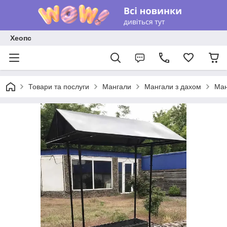
Хеопс
Товари та послуги
Мангали
Мангали з дахом
Ман