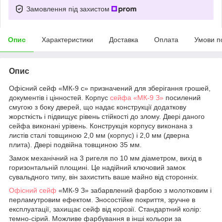
Замовлення під захистом
Опис
Характеристики
Доставка
Оплата
Умови п
Опис
Офісний сейф «МК-9 с» призначений для зберігання грошей,
документів і цінностей. Корпус
сейфа «МК-9 З»
посилений
смугою з боку дверей, що надає конструкції додаткову
жорсткість і підвищує рівень стійкості до злому. Двері даного
сейфа виконані урівень. Конструкція корпусу виконана з
листів сталі товщиною 2,0 мм (корпус) і 2,0 мм (дверна
плита). Двері подвійна товщиною 35 мм.
Замок механічний на 3 ригеля по 10 мм діаметром, вихід в
горизонтальній площині. Це надійний ключовий замок
сувальдного типу, він захистить ваше майно від сторонніх.
Офісний сейф
«МК-9 З» забарвлений фарбою з молотковим і
перламутровим ефектом. Зносостійке покриття, зручне в
експлуатації, захищає сейф від корозії. Стандартний колір:
темно-сірий. Можливе фарбування в інші кольори за