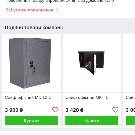
Повернення товару впродовж 14 днів за домовленістю
Всі умови повернення
Подібні товари компанії
Сейф офісний МК-12 СП
Сейф офісний МК - 1
Сейф
3 960
3 420
3 0
₴
₴
Купити
Купити