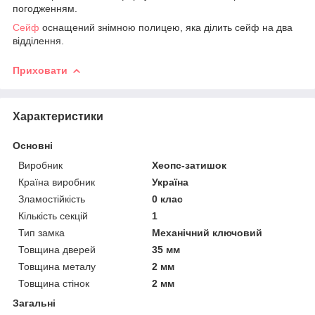
погодженням.
Сейф
оснащений знімною полицею, яка ділить сейф на два
відділення.
Приховати
Характеристики
Основні
Виробник
Хеопс-затишок
Країна виробник
Україна
Зламостійкість
0 клас
Кількість секцій
1
Тип замка
Механічний ключовий
Товщина дверей
35 мм
Товщина металу
2 мм
Товщина стінок
2 мм
Загальні