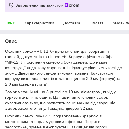
Замовлення під захистом
Опис
Характеристики
Доставка
Оплата
Умови п
Опис
Офісний сейф «МК-12 К» призначений для зберігання
грошей, документів та цінностей. Корпус офісного сейфа
"МК-12 К" посилений смугою з боку дверей, що надає
конструкції додаткову жорсткість і підвищує рівень стійкості до
злому. Двері даного сейфа виконані врівень. Конструкція
корпусу виконана з листів сталі товщиною 2,0 мм (корпус) та
2,0 мм (дверна плита).
Замок механічний на 3 ригелі по 10 мм діаметром, вихід у
горизонтальній площині. Це надійний ключовий замок
сувальдного типу, що захистить ваше майно від сторонніх.
Замок закритого типу. Товщина дверей 32 мм.
Офісний сейф "МК-12 К" пофарбований фарбою з
молотковим та перламутровим ефектом. Покриття
зносостійке, зручне в експлуатації, захищає від корозії.