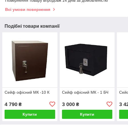
Повернення товару впродовж 14 днів за домовленістю
Всі умови повернення
Подібні товари компанії
Сейф офісний МК -10 К
Сейф офісний МК - 1 БЧ
Сейф
4 790
3 000
3 4
₴
₴
Купити
Купити