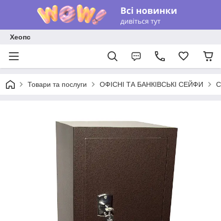
Хеопс
Товари та послуги
ОФІСНІ ТА БАНКІВСЬКІ СЕЙФИ
С