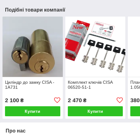
Подібні товари компанії
Циліндр до замку CISA -
Комплект ключів CISA
План
1A731
06520-51-1
1.05
2 100
2 470
380
₴
₴
Купити
Купити
Про нас