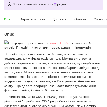
Замовлення під захистом
Опис
Характеристики
Доставка
Оплата
Умови п
Опис
Набір для перекодування
замків CISA
, в комплекті: 5
ключів, Г-подібний ключ для перекодування, інструкція.
Способів втратити ключі існує багато, а ось варіантів
подальших дій у кілька разів менше. Можна виготовити
дублікат втраченого ключа, але є ймовірність, що загублений
ключ хтось «випадково» знайшов і незабаром навідається до
вас додому. Можна замінити замок: новий замок - новий
комплект ключів, а значить, ніякої зловмисник не зможе
відкрити вашу двері ключами, які Ви втратили. Але заміна
замку – це дорога операція, яка часто потребує залучення
фахівця-техніка, і займає багато часу.
Італійська компанія CISA (ЧИЗАЙ) запропонувала інше
рішення цієї проблеми. CISA розробила і запатентувала
систему сувальдного замку зі змінним кодом "New Cambio