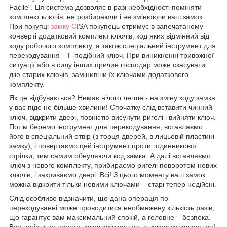
Facile". Ця система дозволяє в разі необхідності поміняти
комплект ключів, не розбираючи і не змінюючи ваш замок.
При покупці
замку C
ISA покупець отримує в запечатаному
конверті додатковий комплект ключів, код яких відмінний від
коду робочого комплекту, а також спеціальний інструмент для
перекодування – Г-подібний ключ. При виникненні тривожної
ситуації або в силу інших причин господар може скасувати
дію старих ключів, замінивши їх ключами додаткового
комплекту.
Як це відбувається? Немає нічого легше - на зміну коду замка
у вас піде не більше хвилини! Спочатку слід вставити чинний
ключ, відкрити двері, повністю висунути ригелі і вийняти ключ.
Потім беремо інструмент для перекодування, вставляємо
його в спеціальний отвір (з торця дверей, в лицьовій пластині
замку), і повертаємо цей інструмент проти годинникової
стрілки, тим самим обнуляючи код замка. А далі вставляємо
ключ з нового комплекту, прибираємо ригелі поворотом нових
ключів, і закриваємо двері. Всі! З цього моменту ваш замок
можна відкрити тільки новими ключами – старі тепер недійсні.
Слід особливо відзначити, що дана операція по
перекодуванні може проводитися необмежену кількість разів,
що гарантує вам максимальний спокій, а головне – безпека.
Все геніальне просто: ключ змінюється, а замок залишається!