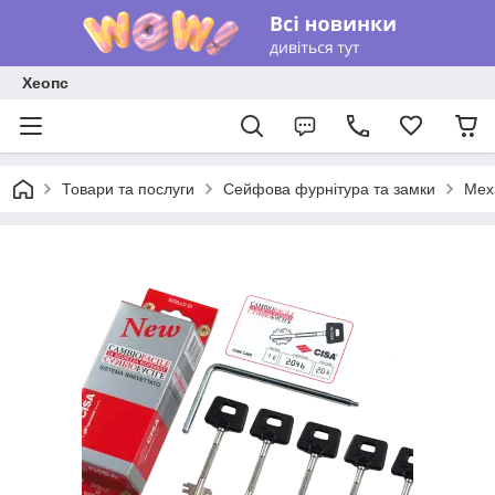
Хеопс
Товари та послуги
Сейфова фурнітура та замки
Мех