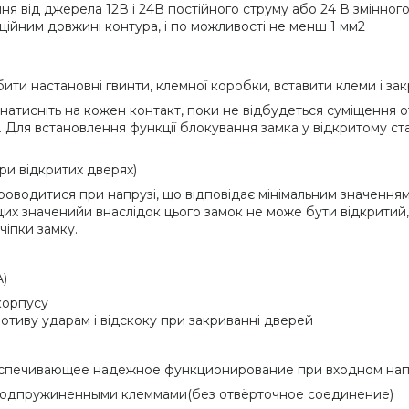
я від джерела 12В і 24В постійного струму або 24 В змінног
ційним довжині контура, і по можливості не менш 1 мм2
ти настановні гвинти, клемної коробки, вставити клеми і зак
атисніть на кожен контакт, поки не відбудеться суміщення от
 Для встановлення функції блокування замка у відкритому стан
ри відкритих дверях)
оводитися при напрузі, що відповідає мінімальним значенням 
цих значенийи внаслідок цього замок не може бути відкритий
чіпки замку.
A)
корпусу
ротиву ударам і відскоку при закриванні дверей
беспечивающее надежное функционирование при входном нап
подпружиненными клеммами(без отвёрточное соединение)