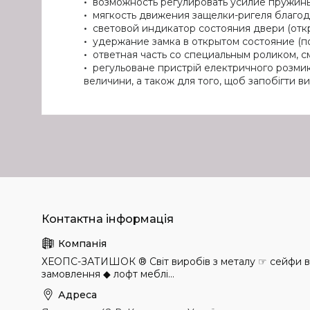
возможность регулировать усилие пружин
мягкость движения защелки-ригеля благо
световой индикатор состояния двери (отк
удержание замка в открытом состояние (п
ответная часть со специальным роликом, 
регульоване пристрій електричного розмик
величини, а також для того, щоб запобігти в
ХЕОПС-ЗАТИШОК ® Світ виробів з металу ☞ сейфи в н
замовлення ◆ лофт меблі...