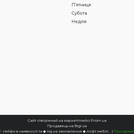
Пʼятниця
Субота
Неділя
Сайт створений на маркетплейсі
Prom.ua
Продавець на Bigl.ua
ХЕОПС-ЗАТИШОК ® Світ виробів з металу ☞ сейфи в наявності та ◆ під на замовлення ◆ лофт меблі... |
Поскаржит