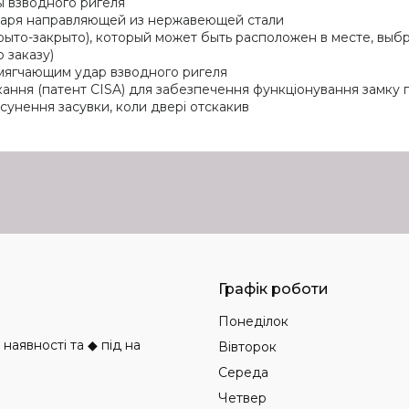
ы взводного ригеля
даря направляющей из нержавеющей стали
рыто-закрыто), который может быть расположен в месте, вы
о заказу)
смягчающим удар взводного ригеля
ання (патент CISA) для забезпечення функціонування замку п
исунення засувки, коли двері отскакив
Графік роботи
Понеділок
аявності та ◆ під на
Вівторок
Середа
Четвер