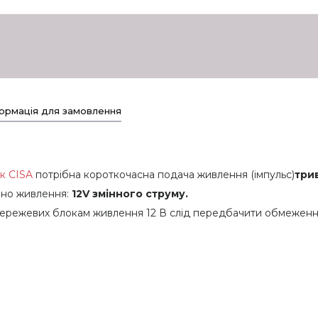
ормація для замовлення
к CISA
потрібна короткочасна подача живлення (імпульс)
три
бно живлення:
12V змінного струму.
мережевих блокам живлення 12 В слід передбачити обмеження