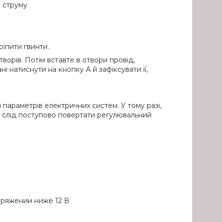
о струму
ріпити гвинти.
ворів. Потім вставте в отвори провід,
і натиснути на кнопку А й зафіксувати її,
параметрів електричних систем. У тому разі,
, слід поступово повертати регулювальний
ряжении ниже 12 В