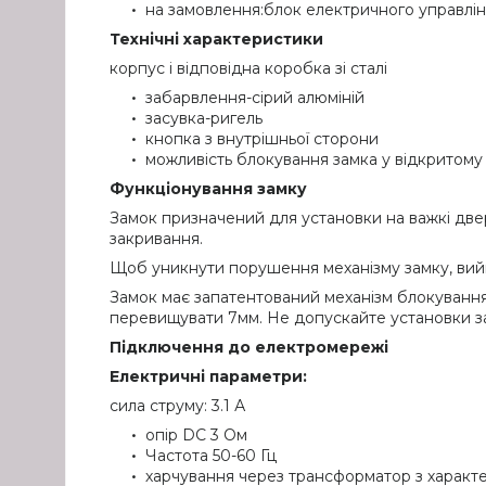
на замовлення:блок електричного управлі
Технічні характеристики
корпус і відповідна коробка зі сталі
забарвлення-сірий алюміній
засувка-ригель
кнопка з внутрішньої сторони
можливість блокування замка у відкритому 
Функціонування замку
Замок призначений для установки на важкі двер
закривання.
Щоб уникнути порушення механізму замку, вийма
Замок має запатентований механізм блокування
перевищувати 7мм. Не допускайте установки з
Підключення до електромережі
Електричні параметри:
сила струму: 3.1 А
опір DC 3 Ом
Частота 50-60 Гц
харчування через трансформатор з характ