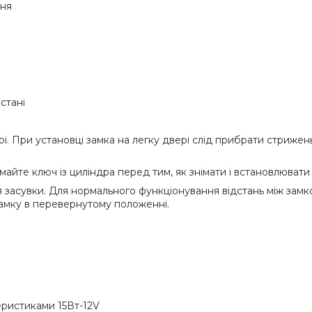
ння
стані
і. При установці замка на легку двері слід прибрати стрижен
йте ключ із циліндра перед тим, як знімати і встановлювати
 засувки. Для нормального функціонування відстань між замк
амку в перевернутому положенні.
еристиками 15Вт-12V