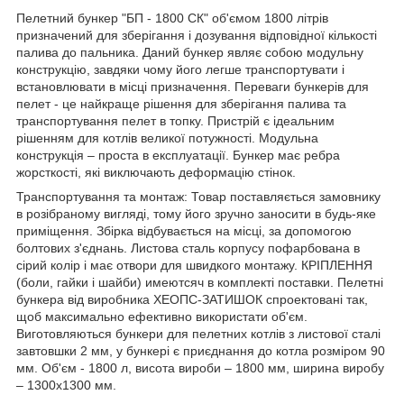
Пелетний бункер "БП - 1800 СК" об'ємом 1800 літрів
призначений для зберігання і дозування відповідної кількості
палива до пальника. Даний бункер являє собою модульну
конструкцію, завдяки чому його легше транспортувати і
встановлювати в місці призначення. Переваги бункерів для
пелет - це найкраще рішення для зберігання палива та
транспортування пелет в топку. Пристрій є ідеальним
рішенням для котлів великої потужності. Модульна
конструкція – проста в експлуатації. Бункер має ребра
жорсткості, які виключають деформацію стінок.
Транспортування та монтаж: Товар поставляється замовнику
в розібраному вигляді, тому його зручно заносити в будь-яке
приміщення. Збірка відбувається на місці, за допомогою
болтових з'єднань. Листова сталь корпусу пофарбована в
сірий колір і має отвори для швидкого монтажу. КРІПЛЕННЯ
(боли, гайки і шайби) имеютсяч в комплекті поставки. Пелетні
бункера від виробника ХЕОПС-ЗАТИШОК спроектовані так,
щоб максимально ефективно використати об'єм.
Виготовляються бункери для пелетних котлів з листової сталі
завтовшки 2 мм, у бункері є приєднання до котла розміром 90
мм. Об'єм - 1800 л, висота вироби – 1800 мм, ширина виробу
– 1300х1300 мм.