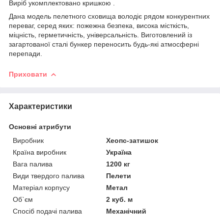
Виріб укомплектовано кришкою .
Дана модель пелетного сховища володіє рядом конкурентних
переваг, серед яких: пожежна безпека, висока місткість,
міцність, герметичність, універсальність. Виготовлений із
загартованої сталі бункер переносить будь-які атмосферні
перепади.
Приховати
Характеристики
Основні атрибути
Виробник
Хеопс-затишок
Країна виробник
Україна
Вага палива
1200 кг
Види твердого палива
Пелети
Матеріал корпусу
Метал
Об`єм
2 куб. м
Спосіб подачі палива
Механічний