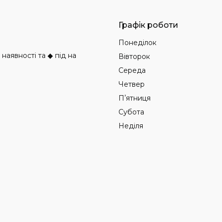
Графік роботи
Понеділок
аявності та ◆ під на
Вівторок
Середа
Четвер
Пʼятниця
Субота
Неділя