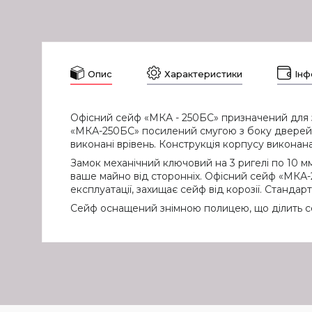
Опис
Характеристики
Інф
Офісний сейф «МКА - 250БС» призначений для з
«МКА-250БС» посилений смугою з боку дверей, щ
виконані врівень. Конструкція корпусу виконана 
Замок механічний ключовий на 3 ригелі по 10 мм
ваше майно від сторонніх. Офісний сейф «МКА
експлуатації, захищає сейф від корозії. Станда
Сейф оснащений знімною полицею, що ділить се