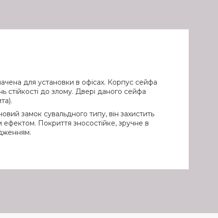
ачена для установки в офісах. Корпус сейфа
ь стійкості до злому. Двері даного сейфа
та).
човий замок сувальдного типу, він захистить
ефектом. Покриття зносостійке, зручне в
одженням.