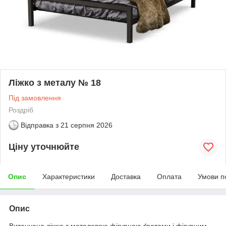
Ліжко з металу № 18
Під замовлення
Роздріб
Відправка з
21 серпня 2026
Ціну уточнюйте
Опис
Характеристики
Доставка
Оплата
Умови п
Опис
Витончена ліжко з металевою фігурною ґратами і фігурним