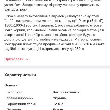
узголів'ям. Завдяки своєму міцному матеріалу прослужить
вам довгі роки.
Ліжка з металу виготовлені в відомому і популярному стилі
"Loft" з використанням металевої конструкції. Розмір (ВхШхГ):
1300х1900х1200 мм. Гарантія: 1 рік. Ліжка забарвлюються в
колір чорний, коричневий і білий оксамит. Кольори матраців в
асортименті і на вибір замовника. Деякі кольори йдуть з
доплатою, деталі уточнюйте у менеджера. Матеріал основи
конструкції ліжка: труба профільна 40х40 мм і 20х20 мм Ліжка
надійні в експлуатації і витримують вагу до 250 кг.
Приховати
Характеристики
Основні
Виробник
Хеопс-затишок
Країна виробник
Україна
Гарантійний термін
12 міс
Покриття
Емаль