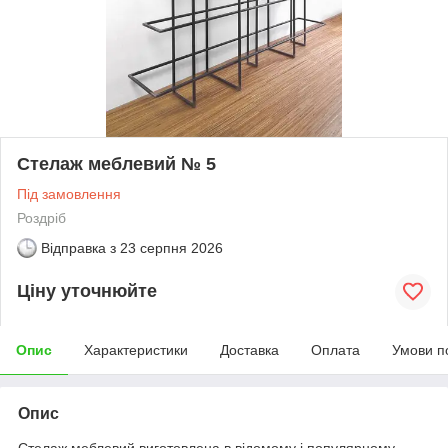
Стелаж меблевий № 5
Під замовлення
Роздріб
Відправка з
23 серпня 2026
Ціну уточнюйте
Опис
Характеристики
Доставка
Оплата
Умови п
Опис
Стелаж меблевий виготовлена в відомому і популярному