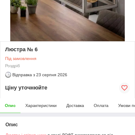
Люстра № 6
Під замовлення
Роздріб
Відправка з
23 серпня 2026
Ціну уточнюйте
Опис
Характеристики
Доставка
Оплата
Умови п
Опис
Люстри і світильники
в стилі ЛОФТ виготовляються під