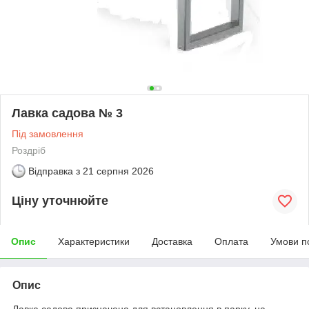
Лавка садова № 3
Під замовлення
Роздріб
Відправка з
21 серпня 2026
Ціну уточнюйте
Опис
Характеристики
Доставка
Оплата
Умови п
Опис
Лавка садова призначена для встановлення в парку, на