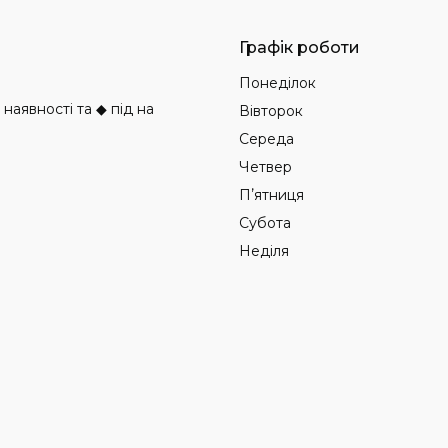
Графік роботи
Понеділок
аявності та ◆ під на
Вівторок
Середа
Четвер
Пʼятниця
Субота
Неділя