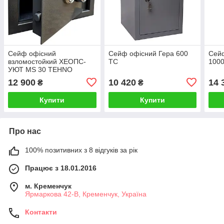
Сейф офісний
Сейф офісний Гера 600
Сейф
взломостойкий ХЕОПС-
ТС
1000
УЮТ MS 30 TEHNO
12 900
10 420
14 
₴
₴
Купити
Купити
Про нас
100% позитивних з 8 відгуків за рік
Працює з 18.01.2016
м. Кременчук
Ярмаркова 42-В, Кременчук, Україна
Контакти