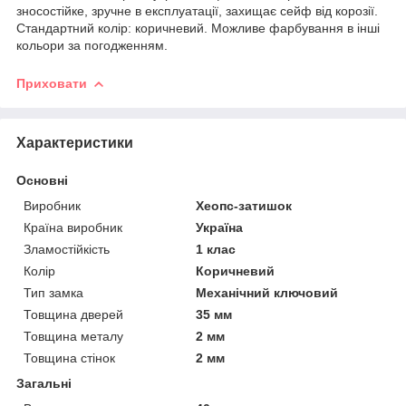
зносостійке, зручне в експлуатації, захищає сейф від корозії.
Стандартний колір: коричневий. Можливе фарбування в інші
кольори за погодженням.
Приховати
Характеристики
Основні
Виробник
Хеопс-затишок
Країна виробник
Україна
Зламостійкість
1 клас
Колір
Коричневий
Тип замка
Механічний ключовий
Товщина дверей
35 мм
Товщина металу
2 мм
Товщина стінок
2 мм
Загальні