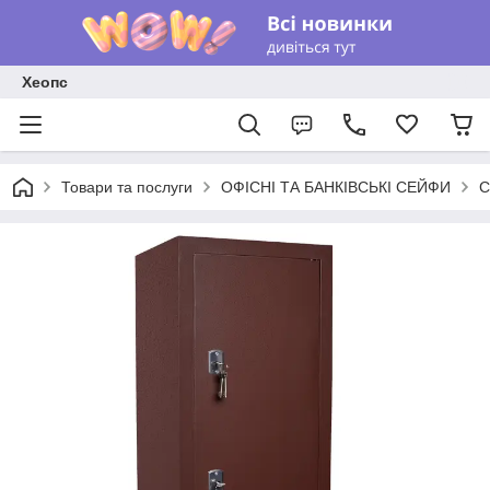
Хеопс
Товари та послуги
ОФІСНІ ТА БАНКІВСЬКІ СЕЙФИ
С