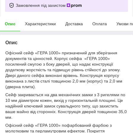
Замовлення під захистом
Опис
Характеристики
Доставка
Оплата
Умови п
Опис
Офісний сейф «ГЕРА 1000» призначений для зберігання
документів та цінностей. Корпус сейфа «ГЕРА 1000»
посилений смугою з боку дверей, що надає конструкції
додаткову жорсткість та підвищує рівень стійкості до злому.
Двері даного сейфа виконані врівень. Конструкція корпусу
виконана з листів сталі товщиною 2,0 мм (корпус) та 2,0 мм
(дверна плита).
Сейф закривається на два механічних замки з 3 ригелями по
10 мм діаметром кожен, вихід у горизонтальній площині. Це
надійний ключовий замок сувальдного типу, що захистить
ваше майно від сторонніх. Конструкція дверей товщиною 35,0
мм.
Офісний сейф «ГЕРА 1000» пофарбований фарбою з
молотковим та перламутровим ефектом. Покриття