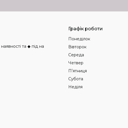
Графік роботи
Понеділок
аявності та ◆ під на
Вівторок
Середа
Четвер
Пʼятниця
Субота
Неділя