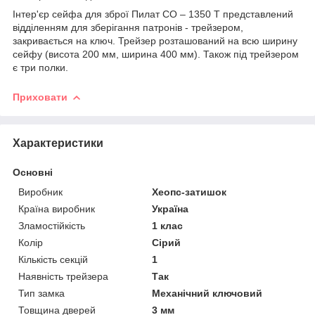
Інтер'єр сейфа для зброї Пилат СО – 1350 Т представлений
відділенням для зберігання патронів - трейзером,
закривається на ключ. Трейзер розташований на всю ширину
сейфу (висота 200 мм, ширина 400 мм). Також під трейзером
є три полки.
Приховати
Характеристики
Основні
Виробник
Хеопс-затишок
Країна виробник
Україна
Зламостійкість
1 клас
Колір
Сірий
Кількість секцій
1
Наявність трейзера
Так
Тип замка
Механічний ключовий
Товщина дверей
3 мм