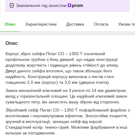
Замовлення під захистом
Опис
Характеристики
Доставка
Оплата
Умови п
Опис
Корпус зброї сейфа Пілат СО – 1350 Т посилений
профільною трубою з боку дверей, що надає конструкції
додаткову жорсткість і підвищує рівень стійкості до злому.
Двері даного сейфа втоплені, що також збільшує його
надійність. Конструкція корпусу виконана з листів сталі
товщиною 2,0 мм (корпус) та 3,0 мм (дверна плита).
Замок механічний ключовий на 3 ригелі по 14 мм діаметром,
вихід у горизонтальній площині. Це надійний ключовий замок
сувальдного типу, він захистить вашу зброю від сторонніх.
Збройовий сейф Пилат СО – 1350 Т пофарбований фарбою з
молотковим і перламутровим ефектом. Зносостійке покриття,
зручний в експлуатації, захищає сейф від корозії.
Стандартний колір: темно-сірий. Можливе фарбування в інші
кольори за погодженням.