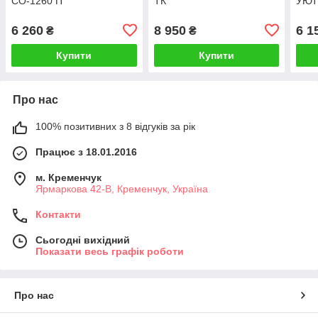
СО-1260 П
ТК
УЮТ 
6 260
8 950
6 1
₴
₴
Купити
Купити
Про нас
100% позитивних з 8 відгуків за рік
Працює з 18.01.2016
м. Кременчук
Ярмаркова 42-В, Кременчук, Україна
Контакти
Сьогодні вихідний
Показати весь графік роботи
Про нас