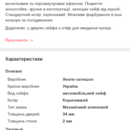
молотковим та перламутровим ефектом. Покриття
зносостійке, зручне в експлуатації, захищає сейф від корозії.
Стандартний колір: коричневий. Можливе фарбування в інші
кольори за погодженням.
Додатково: у дверях сейфа є отвір для вкидання купюр.
Приховати
Характеристики
Основні
Виробник
Хеопс-затишок
Країна виробник
Україна
Вид сейфа
автомобільний сейф
Колір
Коричневий
Тип замка
Механічний ключовий
Товщина дверей
34 мм
Товщина стінок
2 мм
Загальні