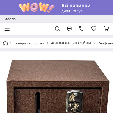
Хеопс
Товари та послуги
АВТОМОБІЛЬНІ СЕЙФИ
Сейф авт