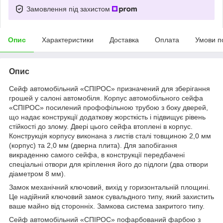
Замовлення під захистом
Опис
Характеристики
Доставка
Оплата
Умови п
Опис
Сейф автомобільний «СПІРОС» призначений для зберігання
грошей у салоні автомобіля. Корпус автомобільного сейфа
«СПІРОС» посилений профофільною трубою з боку дверей,
що надає конструкції додаткову жорсткість і підвищує рівень
стійкості до злому. Двері цього сейфа втоплені в корпус.
Конструкція корпусу виконана з листів сталі товщиною 2,0 мм
(корпус) та 2,0 мм (дверна плита). Для запобігання
викраденню самого сейфа, в конструкції передбачені
спеціальні отвори для кріплення його до підлоги (два отвори
діаметром 8 мм).
Замок механічний ключовий, вихід у горизонтальній площині.
Це надійний ключовий замок сувальдного типу, який захистить
ваше майно від сторонніх. Замкова система закритого типу.
Сейф автомобільний «СПІРОС» пофарбований фарбою з