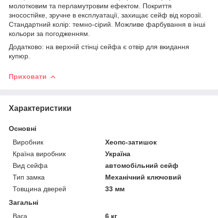
молотковим та перламутровим ефектом. Покриття
зносостійке, зручне в експлуатації, захищає сейф від корозії.
Стандартний колір: темно-сірий. Можливе фарбування в інші
кольори за погодженням.
Додатково: на верхній стінці сейфа є отвір для вкидання
купюр.
Приховати
Характеристики
Основні
Виробник
Хеопс-затишок
Країна виробник
Україна
Вид сейфа
автомобільний сейф
Тип замка
Механічний ключовий
Товщина дверей
33 мм
Загальні
Вага
6 кг