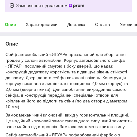
Замовлення під захистом
Опис
Характеристики
Доставка
Оплата
Умови п
Опис
Сейф автомобільний «ЯГУАР» призначений для зберігання
грошей у салоні автомобіля. Корпус автомобільного сейфа
«ЯГУАР» посилений смугою з боку дверей, що надає
конструкції додаткову жорсткість та підвищує рівень стійкості
до злому. Двері даного сейфа виконані врівень. Конструкція
корпусу виконана з листів сталі товщиною 2,0 мм (корпус) та
2,0 мм (дверна плита). Для запобігання викраденню самого
сейфа, в конструкції передбачені спеціальні отвори для
кріплення його до підлоги та стіни (по два отвори діаметром
10 мм).
Замок механічний ключовий, вихід у горизонтальній площині.
Це надійний ключовий замок сувальдного типу, який захистить
ваше майно від сторонніх. Замкова система закритого типу.
Сейф автомобільний «ЯГУАР» пофарбований фарбою з