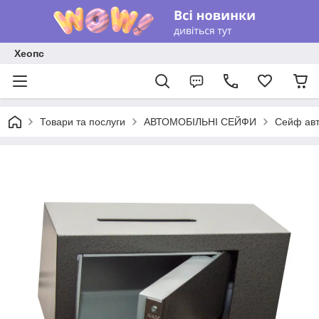
Хеопс
Товари та послуги
АВТОМОБІЛЬНІ СЕЙФИ
Сейф авт