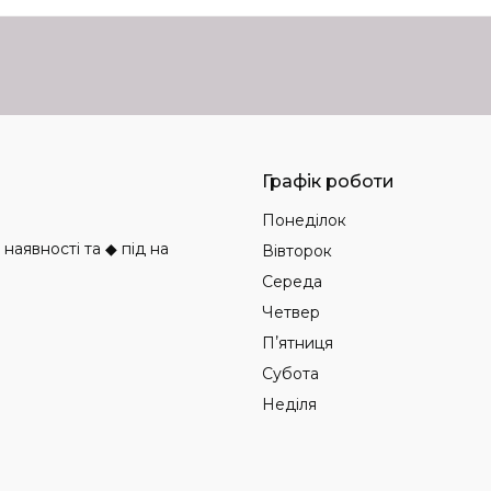
Графік роботи
Понеділок
аявності та ◆ під на
Вівторок
Середа
Четвер
Пʼятниця
Субота
Неділя