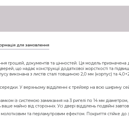
ормація для замовлення
ня грошей, документів та цінностей. Ця модель призначена д
рей, що надає конструкції додаткової жорсткості та підвищує
пусу виконана з листів сталі товщиною 2,0 мм (корпус) та 4,0+
середки. У верхньому відділенні є трейзер на всю ширину с
амком із системою замикання на 3 ригелі по 14 мм діаметром, 
ваше майно від сторонніх. Усі двері відділень подвійні завто
лотковим та перламутровим ефектом. Покриття стійке до зно