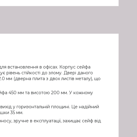
ля встановлення в офісах. Корпус сейфа
 рівень стійкості до злому. Двері даного
2.0 мм (дверна плита з двох листів металу), що
ейфа 450 мм та висотою 200 мм. У кожному
вихід у горизонтальній площині. Це надійний
вшки 35 мм.
су, зручне в експлуатації, захищає сейф від