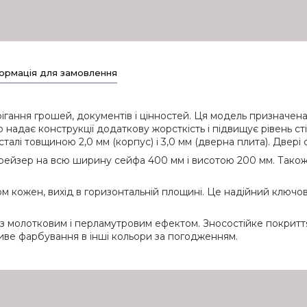
ормація для замовлення
ання грошей, документів і цінностей. Ця модель призначена 
адає конструкції додаткову жорсткість і підвищує рівень сті
 сталі товщиною 2,0 мм (корпус) і 3,0 мм (дверна плита). Двер
рейзер на всю ширину сейфа 400 мм і висотою 200 мм. Також 
ом кожен, вихід в горизонтальній площині. Це надійний ключов
олотковим і перламутровим ефектом. Зносостійке покриття, 
иве фарбування в інші кольори за погодженням.