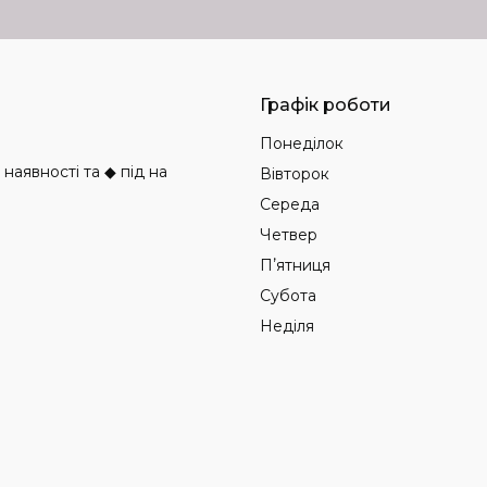
Графік роботи
Понеділок
аявності та ◆ під на
Вівторок
Середа
Четвер
Пʼятниця
Субота
Неділя