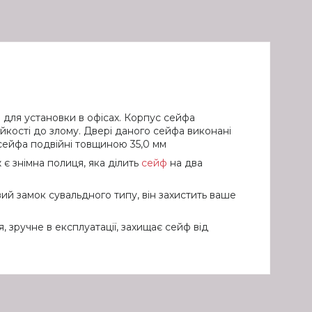
для установки в офісах. Корпус сейфа
йкості до злому. Двері даного сейфа виконані
і сейфа подвійні товщиною 35,0 мм
є знімна полиця, яка ділить
сейф
на два
ий замок сувальдного типу, він захистить ваше
зручне в експлуатації, захищає сейф від