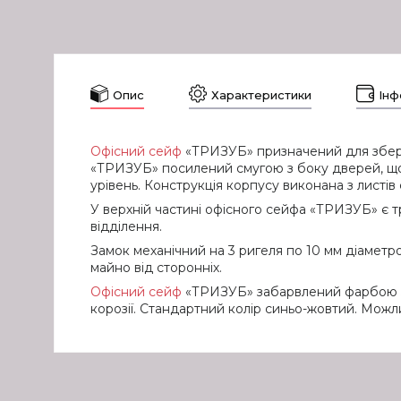
Опис
Характеристики
Інф
Офісний сейф
«ТРИЗУБ» призначений для зберіг
«ТРИЗУБ» посилений смугою з боку дверей, що н
урівень. Конструкція корпусу виконана з листів
У верхній частині офісного сейфа «ТРИЗУБ» є т
відділення.
Замок механічний на 3 ригеля по 10 мм діаметр
майно від сторонніх.
Офісний сейф
«ТРИЗУБ» забарвлений фарбою з м
корозії. Стандартний колір синьо-жовтий. Можл